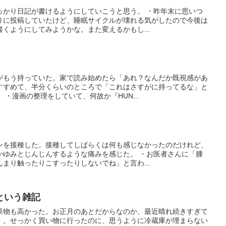
っかり日記が書けるようにしていこうと思う。 ・昨年末に思いつ
りに投稿していたけど、睡眠サイクルが壊れる気がしたので今後は
くようにしてみようかな。また変えるかもし...
がもう持っていた。家で読み始めたら「あれ？なんだか既視感があ
すすめて、半分くらいのところで「これはさすがに持ってるな」と
・漫画の整理をしていて、何故か『HUN...
ンを接種した。接種してしばらくは何も感じなかったのだけれど、
かゆみとじんじんするような痛みを感じた。 ・お医者さんに「腫
まり触ったりこすったりしないでね」と言わ...
という雑記
果物も高かった。お正月のあとだからなのか、最近晴れ続きすぎて
・。せっかく買い物に行ったのに、思うように冷蔵庫が埋まらない