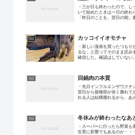
・三が日も終わったので、し
いて始めたときは一日の終わ
「昨日のことを、翌日の朝」書
カッコイイオモチャ
日記
・新しい漫画を買ったつもり
るな」と思ってそのまま読み
確信した。確認はしていない。 
回鍋肉の本質
日記
・先日インフルエンザワクチ
翌日から接種部が赤く腫れて
れる人は結構腫れるから、あん
冬休みが終わったなあ
日記
・スーパーに行ったら野菜も
生育に影響でもあるのか・・