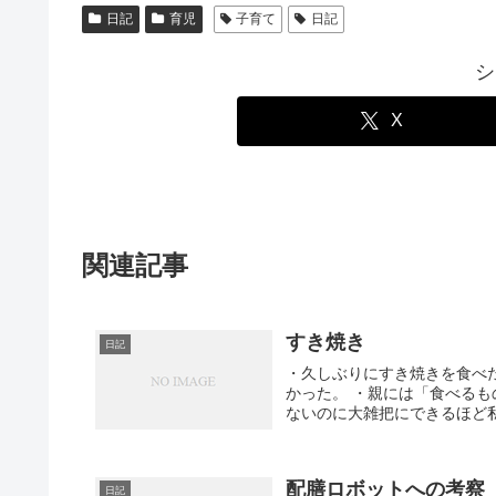
日記
育児
子育て
日記
シ
X
関連記事
すき焼き
日記
・久しぶりにすき焼きを食べ
かった。 ・親には「食べる
ないのに大雑把にできるほど私
配膳ロボットへの考察
日記